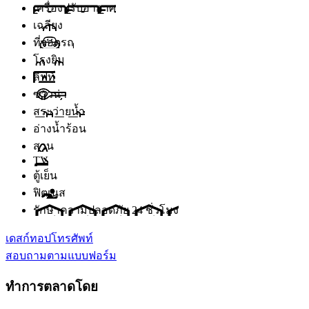
เครื่องปรับอากาศ
เฉลียง
ที่จอดรถ
โรงยิม
ลิฟท์
ซาวน่า
สระว่ายน้ำ
อ่างน้ำร้อน
สวน
TV
ตู้เย็น
ฟิตเนส
รักษาความปลอดภัย 24 ชั่วโมง
เดสก์ทอป
โทรศัพท์
สอบถามตามแบบฟอร์ม
ทำการตลาดโดย