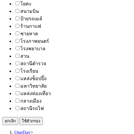
โยคะ
สนามบิน
ป้ายรถเมล์
ร้านกาแฟ
ชายหาด
โรงภาพยนตร์
โรงพยาบาล
สวน
สถานีตำรวจ
โรงเรียน
แหล่งช็อปปิ้ง
มหาวิทยาลัย
แหล่งท่องเที่ยว
กลางเมือง
สถานีรถไฟ
ยกเลิก
ใช้ตัวกรอง
OneDay
>