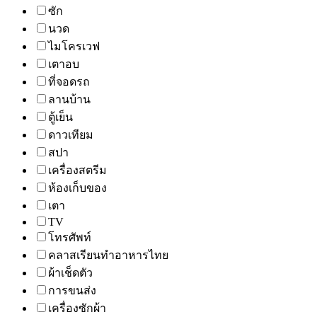
ซัก
นวด
ไมโครเวฟ
เตาอบ
ที่จอดรถ
ลานบ้าน
ตู้เย็น
ดาวเทียม
สปา
เครื่องสตรีม
ห้องเก็บของ
เตา
TV
โทรศัพท์
คลาสเรียนทำอาหารไทย
ผ้าเช็ดตัว
การขนส่ง
เครื่องซักผ้า