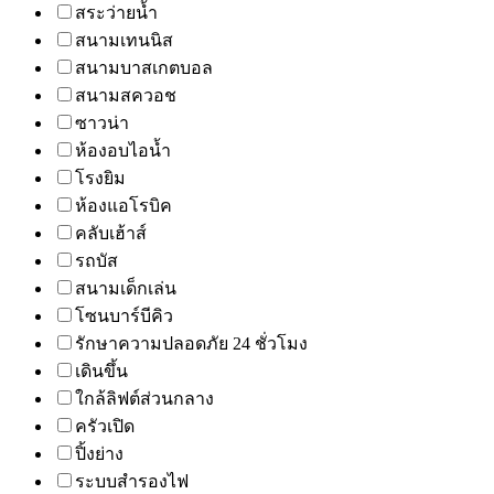
สระว่ายน้ำ
สนามเทนนิส
สนามบาสเกตบอล
สนามสควอช
ซาวน่า
ห้องอบไอน้ำ
โรงยิม
ห้องแอโรบิค
คลับเฮ้าส์
รถบัส
สนามเด็กเล่น
โซนบาร์บีคิว
รักษาความปลอดภัย 24 ชั่วโมง
เดินขึ้น
ใกล้ลิฟต์ส่วนกลาง
ครัวเปิด
ปิ้งย่าง
ระบบสำรองไฟ