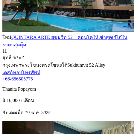
ใหม่
QUINTARA ARTE สุขุมวิท 52 – คอนโดให้เช่าสุดเก๋ไก๋ใน
ราคาสุดคุ้ม
1
1
สุทธิ
30
m²
กรุงเทพฯ
พระโขนง
พระโขนงใต้
Sukhumvit 52 Alley
เดสก์ทอป
โทรศัพท์
+66-656505775
Thanita Popayom
฿ 16,000 / เดือน
อัปเดตเมื่อ
19 พ.ค. 2025