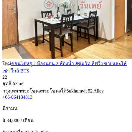
ใหม่
คอนโดหรู 2 ห้องนอน 2 ห้องน้ำ สุขุมวิท ลิฟวิ่ง ขายและให้
เช่า ใกล้ BTS
2
2
สุทธิ
67
m²
กรุงเทพฯ
พระโขนง
พระโขนงใต้
Sukhumvit 52 Alley
+66-864134813
นีรามน
฿ 34,000 / เดือน