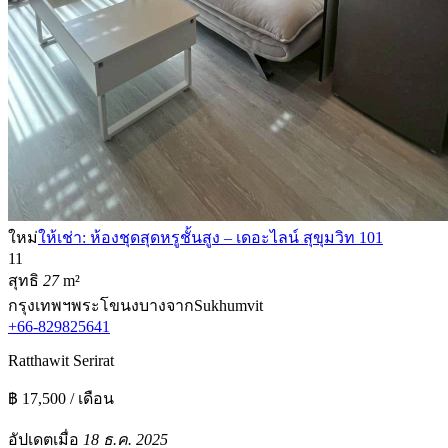
ใหม่
ให้เช่า: ห้องชุดสุดหรูชั้นสูง – เดอะไลน์ สุขุมวิท 101
1
1
สุทธิ
27
m²
กรุงเทพฯ
พระโขนง
บางจาก
Sukhumvit
+66-829825641
Ratthawit Serirat
฿ 17,500 / เดือน
อัปเดตเมื่อ
18 ธ.ค. 2025