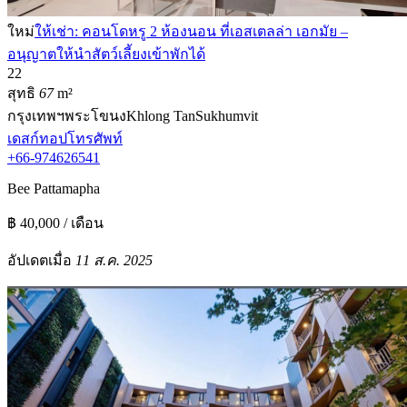
ใหม่
ให้เช่า: คอนโดหรู 2 ห้องนอน ที่เอสเตลล่า เอกมัย –
อนุญาตให้นำสัตว์เลี้ยงเข้าพักได้
2
2
สุทธิ
67
m²
กรุงเทพฯ
พระโขนง
Khlong Tan
Sukhumvit
เดสก์ทอป
โทรศัพท์
+66-974626541
Bee Pattamapha
฿ 40,000 / เดือน
อัปเดตเมื่อ
11 ส.ค. 2025