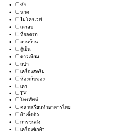
ซัก
นวด
ไมโครเวฟ
เตาอบ
ที่จอดรถ
ลานบ้าน
ตู้เย็น
ดาวเทียม
สปา
เครื่องสตรีม
ห้องเก็บของ
เตา
TV
โทรศัพท์
คลาสเรียนทำอาหารไทย
ผ้าเช็ดตัว
การขนส่ง
เครื่องซักผ้า