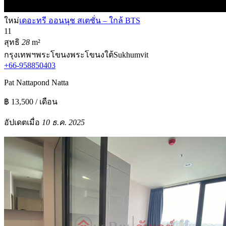
ใหม่
เดอะทรี ออนนุช สเตชั่น – ใกล้ BTS
1
1
สุทธิ
28
m²
กรุงเทพฯ
พระโขนง
พระโขนงใต้
Sukhumvit
+66-958850403
Pat Nattapond Natta
฿ 13,500 / เดือน
อัปเดตเมื่อ
10 ธ.ค. 2025