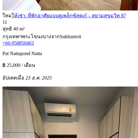
ใหม่
ให้เช่า: ที่พักอาศัยแบบดูเพล็กซ์สุดเก๋ – สยามสุขุมวิท 87
1
1
สุทธิ
40
m²
กรุงเทพฯ
พระโขนง
บางจาก
Sukhumvit
+66-958850403
Pat Nattapond Natta
฿ 25,000 / เดือน
อัปเดตเมื่อ
23 ธ.ค. 2025