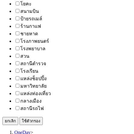
โยคะ
สนามบิน
ป้ายรถเมล์
ร้านกาแฟ
ชายหาด
โรงภาพยนตร์
โรงพยาบาล
สวน
สถานีตำรวจ
โรงเรียน
แหล่งช็อปปิ้ง
มหาวิทยาลัย
แหล่งท่องเที่ยว
กลางเมือง
สถานีรถไฟ
ยกเลิก
ใช้ตัวกรอง
OneDay
>