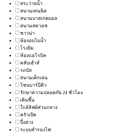
สระว่ายน้ำ
สนามเทนนิส
สนามบาสเกตบอล
สนามสควอช
ซาวน่า
ห้องอบไอน้ำ
โรงยิม
ห้องแอโรบิค
คลับเฮ้าส์
รถบัส
สนามเด็กเล่น
โซนบาร์บีคิว
รักษาความปลอดภัย 24 ชั่วโมง
เดินขึ้น
ใกล้ลิฟต์ส่วนกลาง
ครัวเปิด
ปิ้งย่าง
ระบบสำรองไฟ