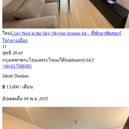
ใหม่
Cozy Nest in the Sky: Skyrise Avenue 64 – ที่พักอาศัยสุดเก๋
ใจกลางเมือง
1
1
สุทธิ
28
m²
กรุงเทพฯ
พระโขนง
พระโขนงใต้
Sukhumvit 64/2
+66-617588385
Jakub Damian
฿ 13,000 / เดือน
อัปเดตเมื่อ
04 พ.ย. 2025