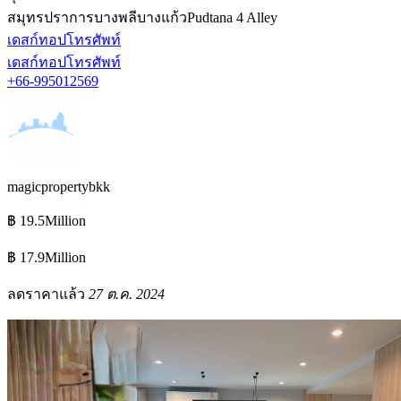
สมุทรปราการ
บางพลี
บางแก้ว
Pudtana 4 Alley
เดสก์ทอป
โทรศัพท์
เดสก์ทอป
โทรศัพท์
+66-995012569
magicpropertybkk
฿ 19.5Million
฿ 17.9Million
ลดราคาแล้ว
27 ต.ค. 2024