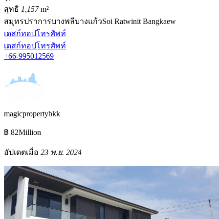
สุทธิ
1,157
m²
สมุทรปราการ
บางพลี
บางแก้ว
Soi Ratwinit Bangkaew
เดสก์ทอป
โทรศัพท์
เดสก์ทอป
โทรศัพท์
+66-995012569
magicpropertybkk
฿ 82Million
อัปเดตเมื่อ
23 พ.ย. 2024