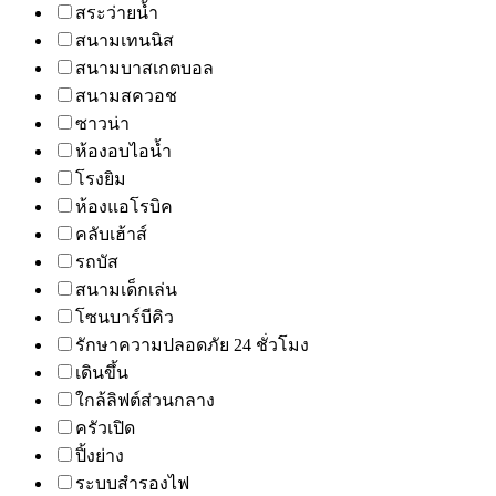
สระว่ายน้ำ
สนามเทนนิส
สนามบาสเกตบอล
สนามสควอช
ซาวน่า
ห้องอบไอน้ำ
โรงยิม
ห้องแอโรบิค
คลับเฮ้าส์
รถบัส
สนามเด็กเล่น
โซนบาร์บีคิว
รักษาความปลอดภัย 24 ชั่วโมง
เดินขึ้น
ใกล้ลิฟต์ส่วนกลาง
ครัวเปิด
ปิ้งย่าง
ระบบสำรองไฟ