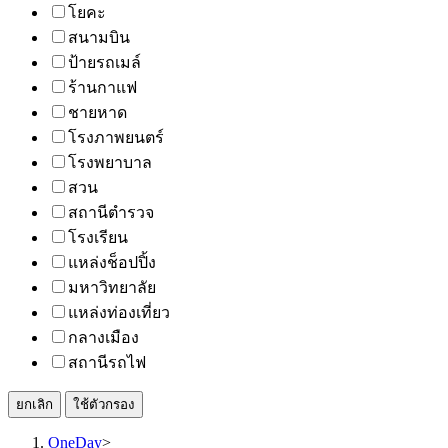
โยคะ
สนามบิน
ป้ายรถเมล์
ร้านกาแฟ
ชายหาด
โรงภาพยนตร์
โรงพยาบาล
สวน
สถานีตำรวจ
โรงเรียน
แหล่งช็อปปิ้ง
มหาวิทยาลัย
แหล่งท่องเที่ยว
กลางเมือง
สถานีรถไฟ
ยกเลิก
ใช้ตัวกรอง
OneDay
>