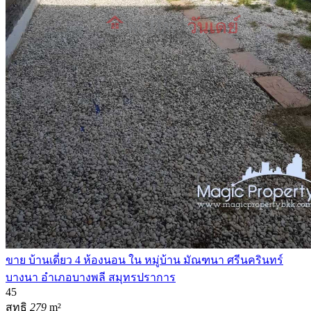
ขาย บ้านเดี่ยว 4 ห้องนอน ใน หมู่บ้าน มัณฑนา ศรีนครินทร์
บางนา อำเภอบางพลี สมุทรปราการ
4
5
สุทธิ
279
m²