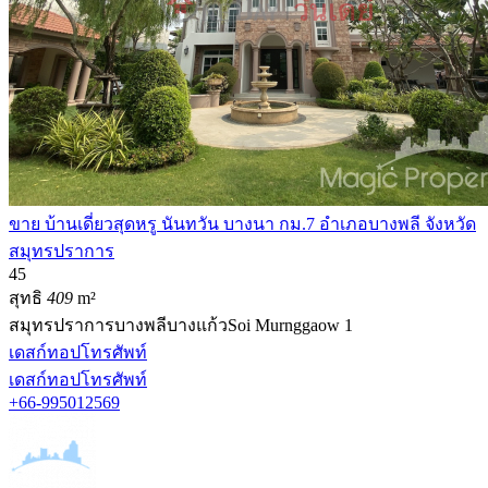
ขาย บ้านเดี่ยวสุดหรู นันทวัน บางนา กม.7 อำเภอบางพลี จังหวัด
สมุทรปราการ
4
5
สุทธิ
409
m²
สมุทรปราการ
บางพลี
บางแก้ว
Soi Murnggaow 1
เดสก์ทอป
โทรศัพท์
เดสก์ทอป
โทรศัพท์
+66-995012569