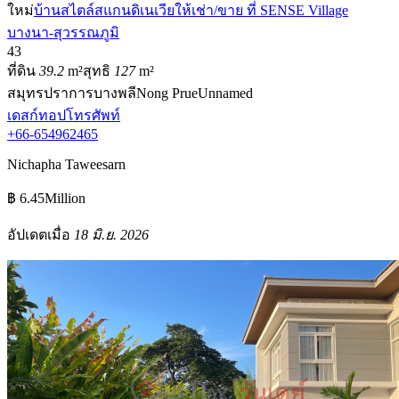
ใหม่
บ้านสไตล์สแกนดิเนเวียให้เช่า/ขาย ที่ SENSE Village
บางนา-สุวรรณภูมิ
4
3
ที่ดิน
39.2
m²
สุทธิ
127
m²
สมุทรปราการ
บางพลี
Nong Prue
Unnamed
เดสก์ทอป
โทรศัพท์
+66-654962465
Nichapha Taweesarn
฿ 6.45Million
อัปเดตเมื่อ
18 มิ.ย. 2026