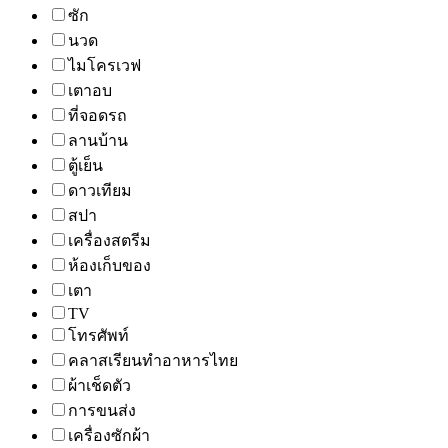
ซัก
นวด
ไมโครเวฟ
เตาอบ
ที่จอดรถ
ลานบ้าน
ตู้เย็น
ดาวเทียม
สปา
เครื่องสตรีม
ห้องเก็บของ
เตา
TV
โทรศัพท์
คลาสเรียนทำอาหารไทย
ผ้าเช็ดตัว
การขนส่ง
เครื่องซักผ้า