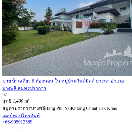
ขาย บ้านเดี่ยว 6 ห้องนอน ใน หมู่บ้านวินด์มิลล์ บางนา อำเภอ
บางพลี สมุทรปราการ
6
7
สุทธิ
1,400
m²
สมุทรปราการ
บางพลี
Bang Phli Yai
Khlong Chuat Lak Khao
เดสก์ทอป
โทรศัพท์
+66-995012569