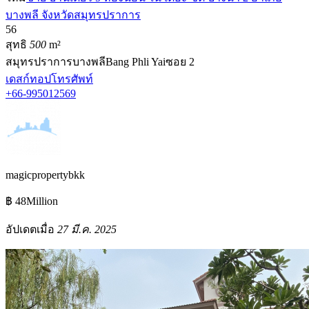
บางพลี จังหวัดสมุทรปราการ
5
6
สุทธิ
500
m²
สมุทรปราการ
บางพลี
Bang Phli Yai
ซอย 2
เดสก์ทอป
โทรศัพท์
+66-995012569
magicpropertybkk
฿ 48Million
อัปเดตเมื่อ
27 มี.ค. 2025