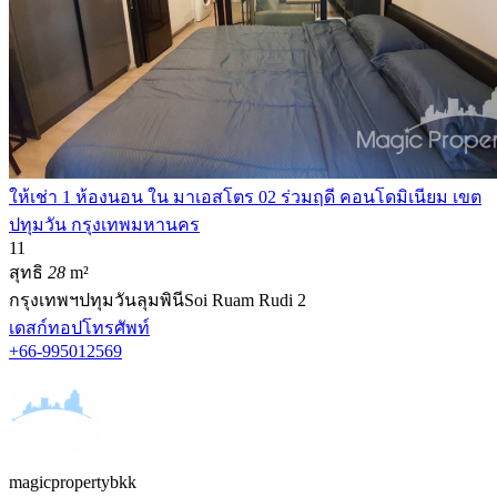
ให้เช่า 1 ห้องนอน ใน มาเอสโตร 02 ร่วมฤดี คอนโดมิเนียม เขต
ปทุมวัน กรุงเทพมหานคร
1
1
สุทธิ
28
m²
กรุงเทพฯ
ปทุมวัน
ลุมพินี
Soi Ruam Rudi 2
เดสก์ทอป
โทรศัพท์
+66-995012569
magicpropertybkk