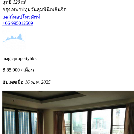
สุทธิ
120
m²
กรุงเทพฯ
ปทุมวัน
ลุมพินี
เพลินจิต
เดสก์ทอป
โทรศัพท์
+66-995012569
magicpropertybkk
฿ 85,000 / เดือน
อัปเดตเมื่อ
16 พ.ค. 2025