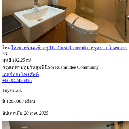
ใหม่
ให้เช่าพร้อมเข้าอยู่ The Crest Ruamrudee หรูหรา กว้างขวาง
3
3
สุทธิ
192.25
m²
กรุงเทพฯ
ปทุมวัน
ลุมพินี
Soi Ruamrudee Community
เดสก์ทอป
โทรศัพท์
+66-942426936
Tuyen123.
฿ 120,000 / เดือน
อัปเดตเมื่อ
20 ส.ค. 2025