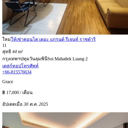
ใหม่
ให้เช่าคอนโด เดอะ แกรนด์ รีเจนท์ ราชดำริ
1
1
สุทธิ
44
m²
กรุงเทพฯ
ปทุมวัน
ลุมพินี
Soi Mahatlek Luang 2
เดสก์ทอป
โทรศัพท์
+66-815576634
Grace
฿ 17,000 / เดือน
อัปเดตเมื่อ
30 ต.ค. 2025