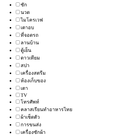
ซัก
นวด
ไมโครเวฟ
เตาอบ
ที่จอดรถ
ลานบ้าน
ตู้เย็น
ดาวเทียม
สปา
เครื่องสตรีม
ห้องเก็บของ
เตา
TV
โทรศัพท์
คลาสเรียนทำอาหารไทย
ผ้าเช็ดตัว
การขนส่ง
เครื่องซักผ้า