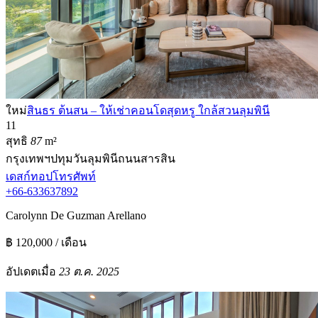
ใหม่
สินธร ต้นสน – ให้เช่าคอนโดสุดหรู ใกล้สวนลุมพินี
1
1
สุทธิ
87
m²
กรุงเทพฯ
ปทุมวัน
ลุมพินี
ถนนสารสิน
เดสก์ทอป
โทรศัพท์
+66-633637892
Carolynn De Guzman Arellano
฿ 120,000 / เดือน
อัปเดตเมื่อ
23 ต.ค. 2025