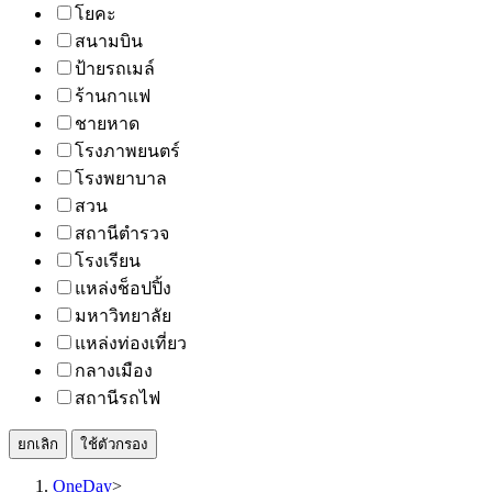
โยคะ
สนามบิน
ป้ายรถเมล์
ร้านกาแฟ
ชายหาด
โรงภาพยนตร์
โรงพยาบาล
สวน
สถานีตำรวจ
โรงเรียน
แหล่งช็อปปิ้ง
มหาวิทยาลัย
แหล่งท่องเที่ยว
กลางเมือง
สถานีรถไฟ
ยกเลิก
ใช้ตัวกรอง
OneDay
>