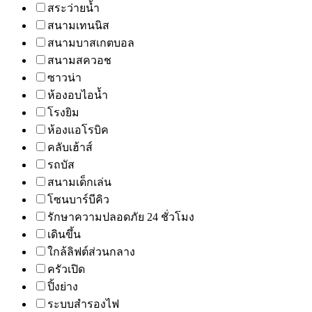
สระว่ายน้ำ
สนามเทนนิส
สนามบาสเกตบอล
สนามสควอช
ซาวน่า
ห้องอบไอน้ำ
โรงยิม
ห้องแอโรบิค
คลับเฮ้าส์
รถบัส
สนามเด็กเล่น
โซนบาร์บีคิว
รักษาความปลอดภัย 24 ชั่วโมง
เดินขึ้น
ใกล้ลิฟต์ส่วนกลาง
ครัวเปิด
ปิ้งย่าง
ระบบสำรองไฟ