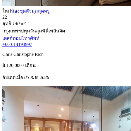
ใหม่
ห้องชุดหัวมุมสุดหรู
2
2
สุทธิ
140
m²
กรุงเทพฯ
ปทุมวัน
ลุมพินี
เพลินจิต
เดสก์ทอป
โทรศัพท์
+66-614193997
Chris Christophe Rich
฿ 120,000 / เดือน
อัปเดตเมื่อ
05 ก.พ. 2026