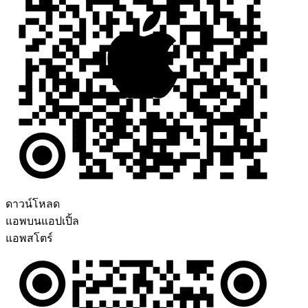
ดาวน์โหลด
แอพบนแอปเปิ้ล
แอพสโตร์