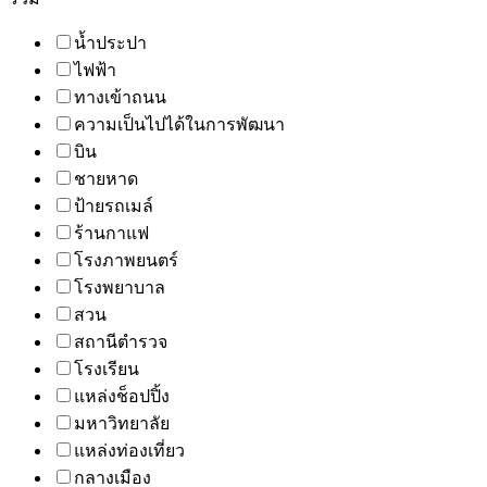
น้ำประปา
ไฟฟ้า
ทางเข้าถนน
ความเป็นไปได้ในการพัฒนา
บิน
ชายหาด
ป้ายรถเมล์
ร้านกาแฟ
โรงภาพยนตร์
โรงพยาบาล
สวน
สถานีตำรวจ
โรงเรียน
แหล่งช็อปปิ้ง
มหาวิทยาลัย
แหล่งท่องเที่ยว
กลางเมือง